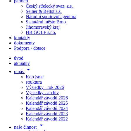
partneři
Český střelecký svaz, z.s.
Sellier & Bellot a.s.
Národní sportovní agentura
Statutární město Brno
Jihomoravský kraj
HB GOLF s.r.o.
kontakty
dokumenty
Podpora - dotace
úvod
aktuality
arrow_drop_down
o nás
Kdo jsme
struktura
Výsledky - rok 2026
Výsledky - archiv
Kalendář závodů 2026
Kalendář závodů 2025
Kalendář závodů 2024
Kalendář závodů 2023
Kalendář závodů 2022
arrow_drop_down
naše činnost