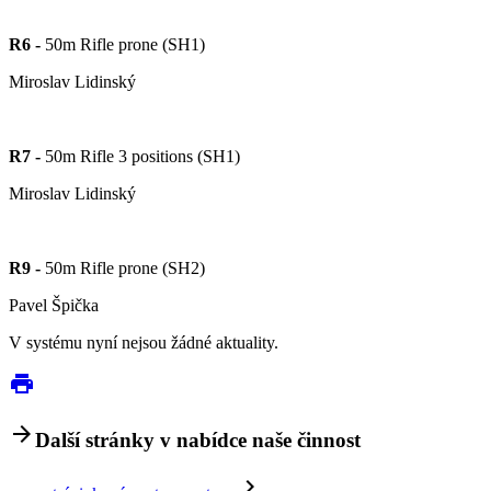
R6 -
50m Rifle prone (SH1)
Miroslav Lidinský
R7 -
50m Rifle 3 positions (SH1)
Miroslav Lidinský
R9 -
50m Rifle prone (SH2)
Pavel Špička
V systému nyní nejsou žádné aktuality.
print
arrow_forward
Další stránky v nabídce naše činnost
navigate_next