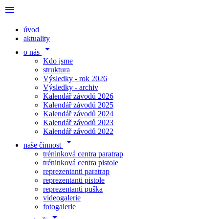
menu
úvod
aktuality
arrow_drop_down
o nás
Kdo jsme
struktura
Výsledky - rok 2026
Výsledky - archiv
Kalendář závodů 2026
Kalendář závodů 2025
Kalendář závodů 2024
Kalendář závodů 2023
Kalendář závodů 2022
arrow_drop_down
naše činnost
tréninková centra paratrap
tréninková centra pistole
reprezentanti paratrap
reprezentanti pistole
reprezentanti puška
videogalerie
fotogalerie
arrow_drop_down