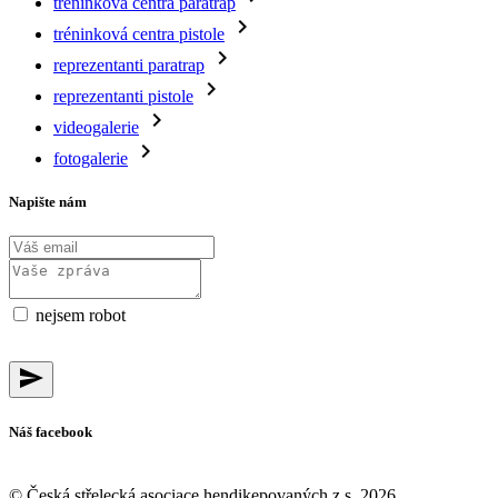
tréninková centra paratrap
navigate_next
tréninková centra pistole
navigate_next
reprezentanti paratrap
navigate_next
reprezentanti pistole
navigate_next
videogalerie
navigate_next
fotogalerie
Napište nám
nejsem robot
send
Náš facebook
© Česká střelecká asociace hendikepovaných z.s. 2026