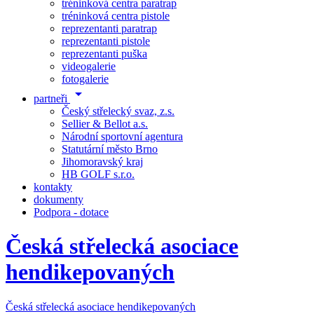
tréninková centra paratrap
tréninková centra pistole
reprezentanti paratrap
reprezentanti pistole
reprezentanti puška
videogalerie
fotogalerie
arrow_drop_down
partneři
Český střelecký svaz, z.s.
Sellier & Bellot a.s.
Národní sportovní agentura
Statutární město Brno
Jihomoravský kraj
HB GOLF s.r.o.
kontakty
dokumenty
Podpora - dotace
Česká střelecká asociace
hendikepovaných
Česká střelecká asociace hendikepovaných