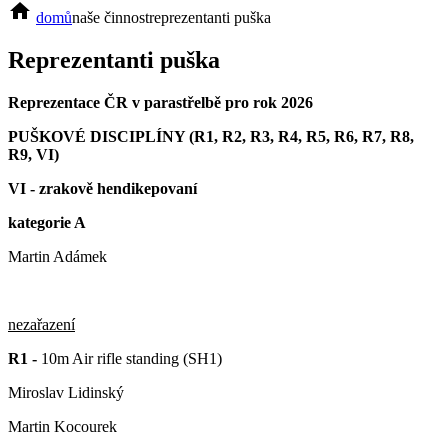
home
domů
naše činnost
reprezentanti puška
Reprezentanti puška
Reprezentace ČR v parastřelbě pro rok 2026
PUŠKOVÉ DISCIPLÍNY (R1, R2, R3, R4, R5, R6, R7, R8,
R9, VI)
VI - zrakově hendikepovaní
kategorie A
Martin Adámek
nezařazení
R1 -
10m Air rifle standing (SH1)
Miroslav Lidinský
Martin Kocourek