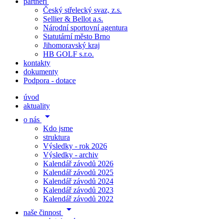
partneři
Český střelecký svaz, z.s.
Sellier & Bellot a.s.
Národní sportovní agentura
Statutární město Brno
Jihomoravský kraj
HB GOLF s.r.o.
kontakty
dokumenty
Podpora - dotace
úvod
aktuality
arrow_drop_down
o nás
Kdo jsme
struktura
Výsledky - rok 2026
Výsledky - archiv
Kalendář závodů 2026
Kalendář závodů 2025
Kalendář závodů 2024
Kalendář závodů 2023
Kalendář závodů 2022
arrow_drop_down
naše činnost