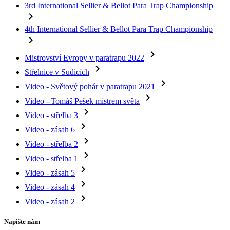
3rd International Sellier & Bellot Para Trap Championship
navigate_next
4th International Sellier & Bellot Para Trap Championship
navigate_next
navigate_next
Mistrovství Evropy v paratrapu 2022
navigate_next
Střelnice v Sudicích
navigate_next
Video - Světový pohár v paratrapu 2021
navigate_next
Video - Tomáš Pešek mistrem světa
navigate_next
Video - střelba 3
navigate_next
Video - zásah 6
navigate_next
Video - střelba 2
navigate_next
Video - střelba 1
navigate_next
Video - zásah 5
navigate_next
Video - zásah 4
navigate_next
Video - zásah 2
Napište nám