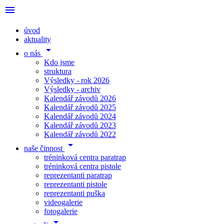
menu
úvod
aktuality
arrow_drop_down
o nás
Kdo jsme
struktura
Výsledky - rok 2026
Výsledky - archiv
Kalendář závodů 2026
Kalendář závodů 2025
Kalendář závodů 2024
Kalendář závodů 2023
Kalendář závodů 2022
arrow_drop_down
naše činnost
tréninková centra paratrap
tréninková centra pistole
reprezentanti paratrap
reprezentanti pistole
reprezentanti puška
videogalerie
fotogalerie
arrow_drop_down