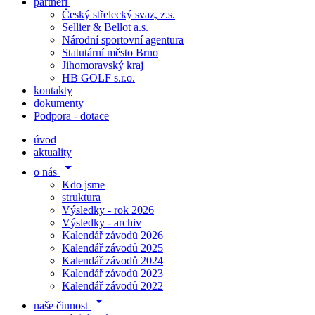
partneři
Český střelecký svaz, z.s.
Sellier & Bellot a.s.
Národní sportovní agentura
Statutární město Brno
Jihomoravský kraj
HB GOLF s.r.o.
kontakty
dokumenty
Podpora - dotace
úvod
aktuality
arrow_drop_down
o nás
Kdo jsme
struktura
Výsledky - rok 2026
Výsledky - archiv
Kalendář závodů 2026
Kalendář závodů 2025
Kalendář závodů 2024
Kalendář závodů 2023
Kalendář závodů 2022
arrow_drop_down
naše činnost