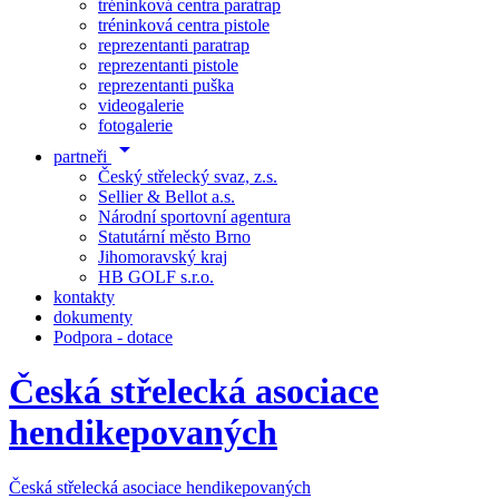
tréninková centra paratrap
tréninková centra pistole
reprezentanti paratrap
reprezentanti pistole
reprezentanti puška
videogalerie
fotogalerie
arrow_drop_down
partneři
Český střelecký svaz, z.s.
Sellier & Bellot a.s.
Národní sportovní agentura
Statutární město Brno
Jihomoravský kraj
HB GOLF s.r.o.
kontakty
dokumenty
Podpora - dotace
Česká střelecká asociace
hendikepovaných
Česká střelecká asociace hendikepovaných